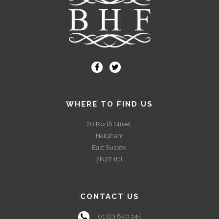
WHERE TO FIND US
26 North Street,
Hailsham
East Sussex,
BN27 1DL
CONTACT US
01323 840 145