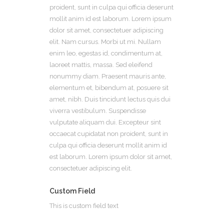
proident, sunt in culpa qui officia deserunt
mollit anim id est laborum. Lorem ipsum
dolor sit amet, consectetuer adipiscing
elit. Nam cursus. Morbi ut mi. Nullam
enim leo, egestas id, condimentum at,
laoreet mattis, massa. Sed eleifend
nonummy diam. Praesent mauris ante,
elementum et, bibendum at, posuere sit
amet, nibh. Duis tincidunt lectus quis dui
viverra vestibulum. Suspendisse
vulputate aliquam dui. Excepteur sint
occaecat cupidatat non proident, sunt in
culpa qui officia deserunt mollit anim id
est laborum. Lorem ipsum dolor sit amet,
consectetuer adipiscing elit.
Custom Field
This is custom field text